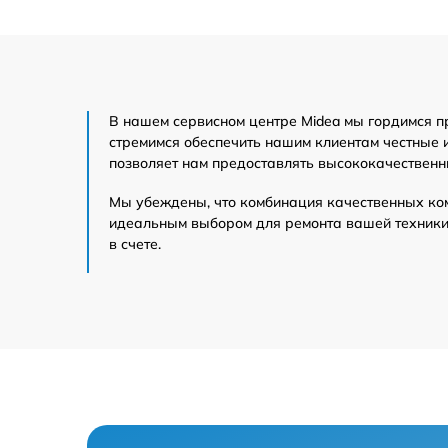
машина
Посудомоечная
машина
В нашем сервисном центре Midea мы гордимся п
стремимся обеспечить нашим клиентам честные 
Микроволновая
позволяет нам предоставлять высококачественн
печь
Мы убеждены, что комбинация качественных ко
идеальным выбором для ремонта вашей техники 
Кондиционер
в счете.
Духовой шкаф
Сушильная машина