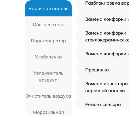
Разблокировка ва
Варочная панель
Замена конфорки 
Обогреватель
Замена конфорки
стеклокерамическ
Парогенератор
Замена конфорки 
Хлебопечка
Прошивка
Увлажнитель
воздуха
Замена инвентора
варочной панели
Очиститель воздуха
Ремонт сенсора
Морозильная
камера
Замена панели уп