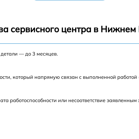
равления
от 70 мин
теля
от 70 мин
ва сервисного центра в Нижнем
от 70 мин
 детали — до 3 месяцев.
ости, который напрямую связан с выполненной работой
ата работоспособности или несоответствие заявленным