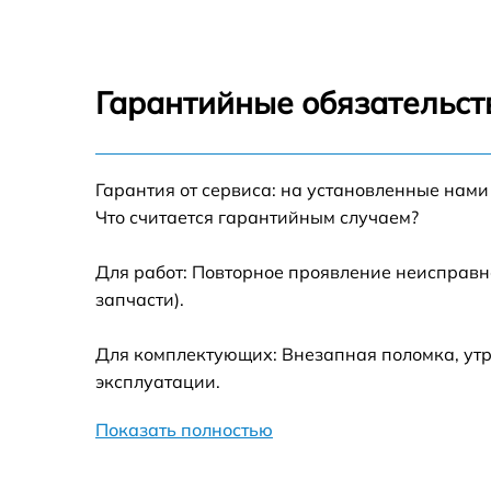
Пылесос
Ремонт модуля уп
Вертикальный
Ремонт переключа
Гарантийные обязательст
пылесос
Замена сенсора
Мультиварка
Гарантия от сервиса: на установленные нами
Что считается гарантийным случаем?
Водонагреватель
Для работ: Повторное проявление неисправн
Вытяжка
запчасти).
Для комплектующих: Внезапная поломка, утр
Блендер
эксплуатации.
Робот-пылесос
Показать полностью
Стиральная