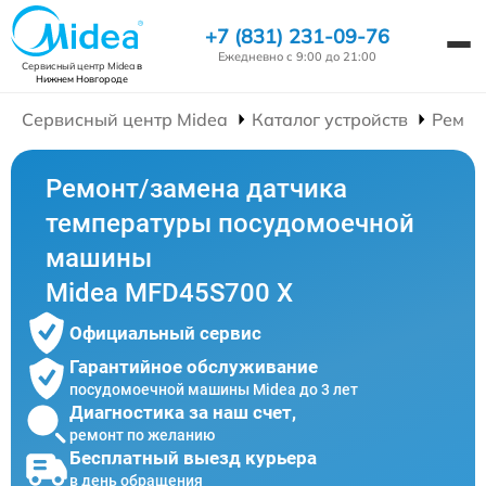
+7 (831) 231-09-76
Ежедневно с 9:00 до 21:00
Сервисный центр Midea
в
Нижнем Новгороде
Сервисный центр Midea
Каталог устройств
Ремон
Ремонт/замена датчика
температуры посудомоечной
машины
Midea MFD45S700 X
Официальный сервис
Гарантийное обслуживание
посудомоечной машины Midea до 3 лет
Диагностика за наш счет,
ремонт по желанию
Бесплатный выезд курьера
в день обращения