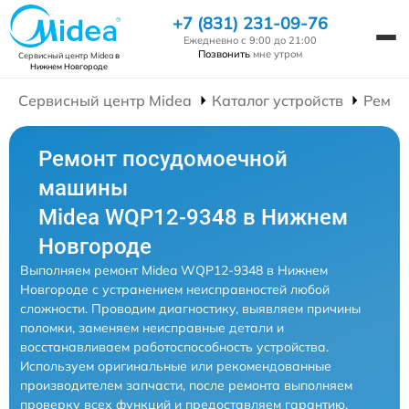
+7 (831) 231-09-76
Ежедневно с 9:00 до 21:00
Позвонить
мне утром
Сервисный центр Midea
в
Нижнем Новгороде
Сервисный центр Midea
Каталог устройств
Ремон
Ремонт посудомоечной
машины
Midea WQP12-9348 в Нижнем
Новгороде
Выполняем ремонт Midea WQP12-9348 в Нижнем
Новгороде с устранением неисправностей любой
сложности. Проводим диагностику, выявляем причины
поломки, заменяем неисправные детали и
восстанавливаем работоспособность устройства.
Используем оригинальные или рекомендованные
производителем запчасти, после ремонта выполняем
проверку всех функций и предоставляем гарантию.