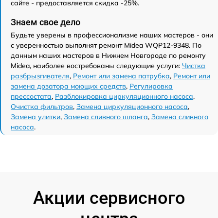
сайте - предоставляется скидка -25%.
Знаем свое дело
Будьте уверены в профессионализме наших мастеров - они
с уверенностью выполнят ремонт Midea WQP12-9348. По
данным наших мастеров в Нижнем Новгороде по ремонту
Midea, наиболее востребованы следующие услуги:
Чистка
разбрызгивателя
,
Ремонт или замена патрубка
,
Ремонт или
замена дозатора моющих средств
,
Регулировка
прессостата
,
Разблокировка циркуляционного насоса
,
Очистка фильтров
,
Замена циркуляционного насоса
,
Замена улитки
,
Замена сливного шланга
,
Замена сливного
насоса
.
Акции сервисного