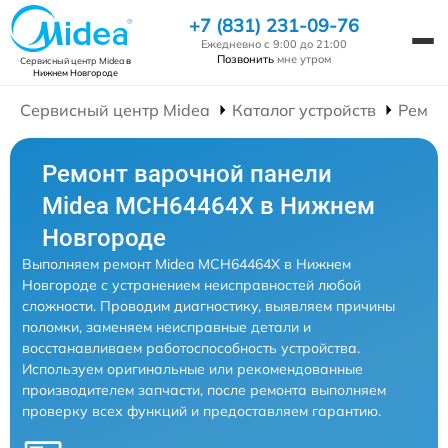
+7 (831) 231-09-76
Ежедневно с 9:00 до 21:00
Позвонить
мне утром
Сервисный центр Midea
в
Нижнем Новгороде
Сервисный центр Midea
Каталог устройств
Ремон
Ремонт варочной панели
Midea MCH64464X в Нижнем
Новгороде
Выполняем ремонт Midea MCH64464X в Нижнем
Новгороде с устранением неисправностей любой
сложности. Проводим диагностику, выявляем причины
поломки, заменяем неисправные детали и
восстанавливаем работоспособность устройства.
Используем оригинальные или рекомендованные
производителем запчасти, после ремонта выполняем
проверку всех функций и предоставляем гарантию.