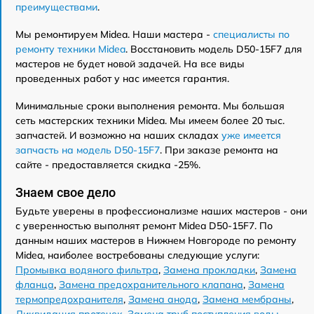
преимуществами
.
Мы ремонтируем Midea. Наши мастера -
специалисты по
ремонту техники Midea
. Восстановить модель D50-15F7 для
мастеров не будет новой задачей. На все виды
проведенных работ у нас имеется гарантия.
Минимальные сроки выполнения ремонта. Мы большая
сеть мастерских техники Midea. Мы имеем более 20 тыс.
запчастей. И возможно на наших складах
уже имеется
запчасть на модель D50-15F7
. При заказе ремонта на
сайте - предоставляется скидка -25%.
Знаем свое дело
Будьте уверены в профессионализме наших мастеров - они
с уверенностью выполнят ремонт Midea D50-15F7. По
данным наших мастеров в Нижнем Новгороде по ремонту
Midea, наиболее востребованы следующие услуги:
Промывка водяного фильтра
,
Замена прокладки
,
Замена
фланца
,
Замена предохранительного клапана
,
Замена
термопредохранителя
,
Замена анода
,
Замена мембраны
,
Ликвидация протечек
,
Замена труб поступления воды
,