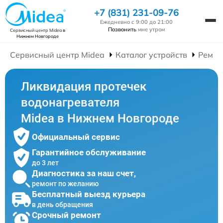
+7 (831) 231-09-76
Ежедневно с 9:00 до 21:00
Позвонить
мне утром
Сервисный центр Midea
в
Нижнем Новгороде
Сервисный центр Midea
Каталог устройств
Ремон
Ликвидация протечек
водонагревателя
Midea в Нижнем Новгороде
Официальный сервис
Гарантийное обслуживание
до 3 лет
Диагностика за наш счет,
ремонт по желанию
Бесплатный выезд курьера
в день обращения
Срочный ремонт